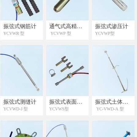
振弦式钢筋计
通气式高精度
振弦式渗压计
YCVWR 型
YCVWP 型
YCVWP型
水位计
振弦式测缝计
振弦式表面应
振弦式土体沉
YCVWD-J 型
YCVWS型
YC-VWD-A 型
变计
降计