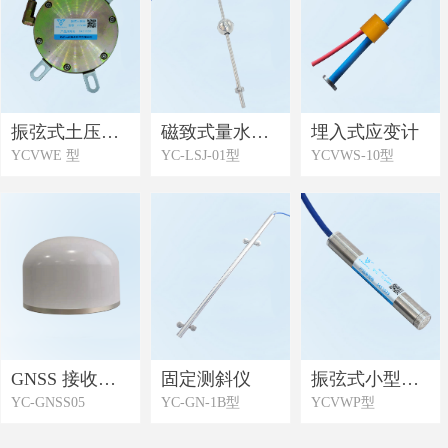
振弦式土压力
磁致式量水堰
埋入式应变计
YCVWE 型
YC-LSJ-01型
YCVWS-10型
计
计
GNSS 接收监
固定测斜仪
振弦式小型渗
YC-GNSS05
YC-GN-1B型
YCVWP型
测一体机
压计