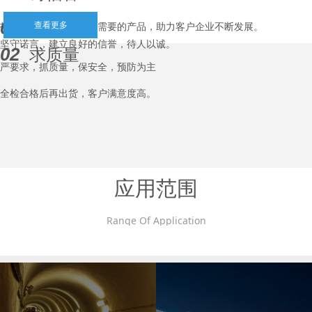
01
重安全
打造符合客户企业发展需要的产品，助力客户企业不断发展。
查看更多
坚守诺言，建立良好的信誉，
待人以诚。
02
求质量
严要求，抓质量，保安全，预防为主
我们的服务与理念
全检合格后再出货，客户满意度高。
Our Service & Philosophy
应用范围
Range Of Application