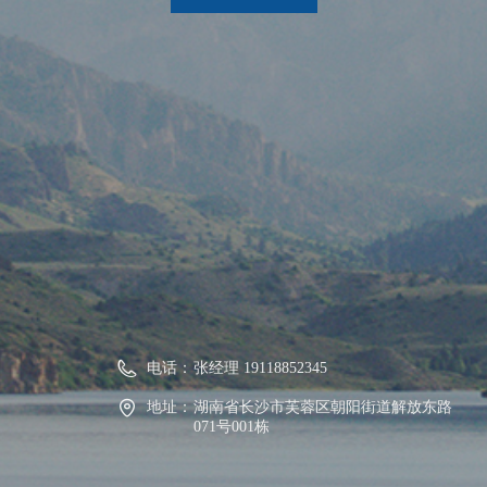
电话：
张经理 19118852345
地址：
湖南省长沙市芙蓉区朝阳街道解放东路
071号001栋