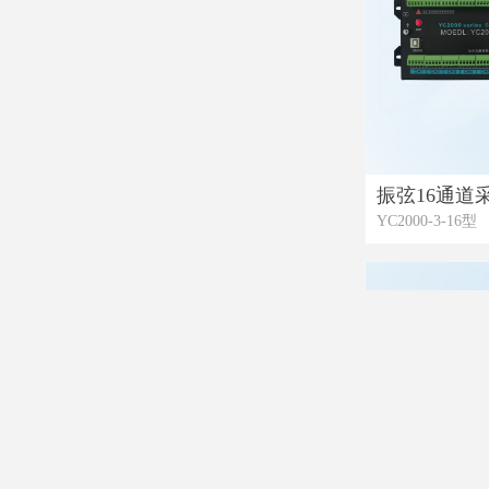
振弦16通道
YC2000-3-16型
强版）