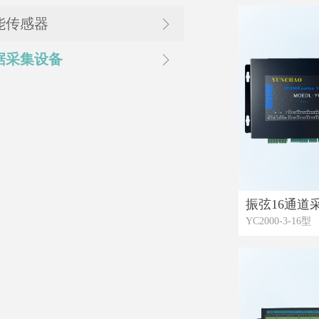
能传感器
ꁕ
据采集设备
ꁕ
振弦16通道
YC2000-3-16型