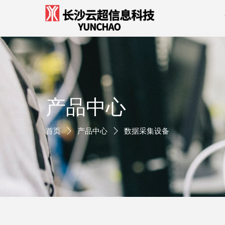
产品中心
首页
ꄲ
产品中心
ꄲ
数据采集设备