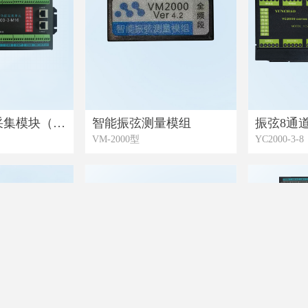
采集模块（增
智能振弦测量模组
振弦8通
VM-2000型
YC2000-3-8
准版）