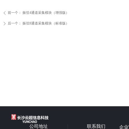
前一个：
振弦4通道采集模块（增强版）
ꄴ
后一个：
振弦8通道采集模块（标准版）
ꄲ
公司地址
联系我们
企业