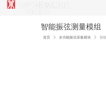
智能振弦测量模组
首页
ꄲ
全功能振弦采集模块
ꄲ
智