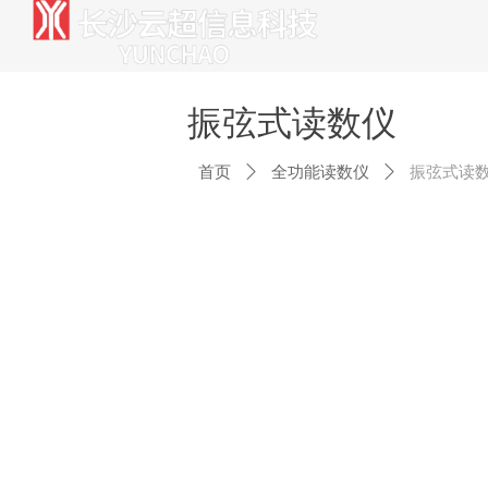
振弦式读数仪
首页
ꄲ
全功能读数仪
ꄲ
振弦式读