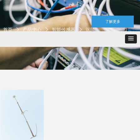
了解更多
首页
ꄲ
产品中心
ꄲ
智能传感器
ꄲ
沉降