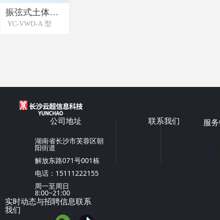
振弦式土体沉
YC-VWD-A 型
降计
公司地址
联系我们
服务
湖南省长沙市芙蓉区朝
阳街道
解放东路071号001栋
电话：15111222155
周一至周日
8:00~21:00
实时动态与招聘信息联系
我们